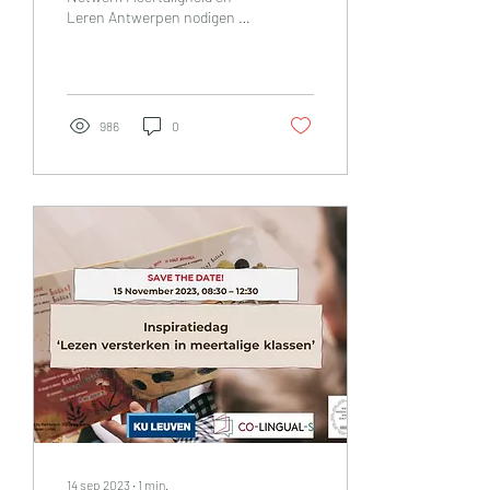
Leren Antwerpen nodigen op
onderwijs
vrijdag 21 februari
leerkrachten, ondersteuners
& coaches...
986
0
14 sep 2023
∙
1
min.