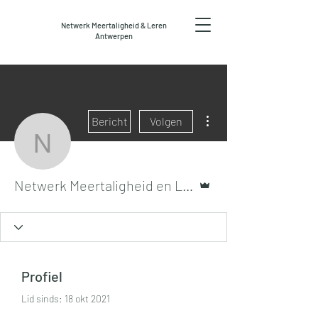
Netwerk Meertaligheid & Leren
Antwerpen
Meer acties
Bericht
Volgen
Netwerk Meertaligheid 
Beheerder
Netwerk Meertaligheid en Leren Antwerpen
Profiel
Lid sinds: 18 okt 2021