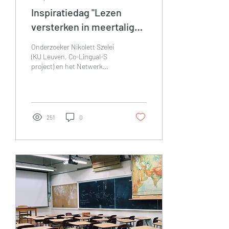
Inspiratiedag "Lezen
versterken in meertalige
klassen"
Onderzoeker Nikolett Szelei
(KU Leuven, Co-Lingual-S
project) en het Netwerk
Meertaligheid en Leren
Antwerpen nodigen op
woensdag 15...
251
0