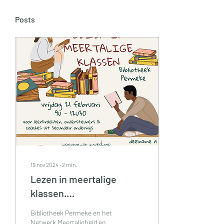
Posts
19 nov 2024
∙
2
min.
Lezen in meertalige
klassen.
Inspiratievoormiddag
Bibliotheek Permeke en het
voor het secundair
Netwerk Meertaligheid en